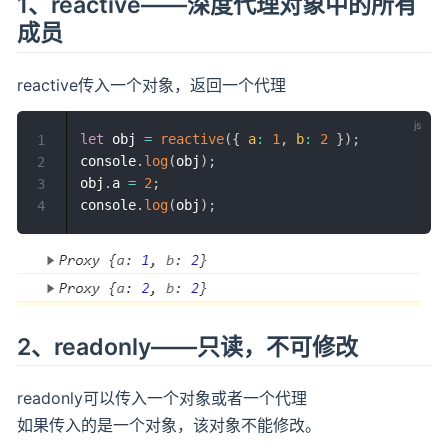
1、reactive——深度代理对象中的所有
成员
reactive传入一个对象，返回一个代理
let
 obj 
=
reactive
(
{
a
:
1
,
b
:
2
}
)
;
1
console
.
log
(
obj
)
;
2
obj
.
a 
=
2
;
3
console
.
log
(
obj
)
;
4
2、readonly——只读，不可修改
readonly可以传入一个对象或者一个代理
如果传入的是一个对象，该对象不能修改。