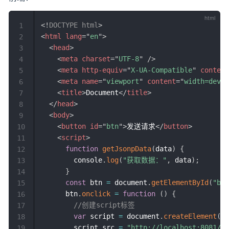
<!
DOCTYPE
html
>
1
<
html
lang
=
"
en
"
>
2
<
head
>
3
<
meta
charset
=
"
UTF-8
"
/>
4
<
meta
http-equiv
=
"
X-UA-Compatible
"
content
5
<
meta
name
=
"
viewport
"
content
=
"
width=devic
6
<
title
>
Document
</
title
>
7
</
head
>
8
<
body
>
9
<
button
id
=
"
btn
"
>
发送请求
</
button
>
10
<
script
>
11
function
getJsonpData
(
data
)
{
12
        console
.
log
(
"获取数据："
,
 data
)
;
13
}
14
const
 btn 
=
 document
.
getElementById
(
"btn
15
      btn
.
onclick
=
function
(
)
{
16
//创建script标签
17
var
 script 
=
 document
.
createElement
(
"s
18
        script
.
src 
=
"http://localhost:8081/da
19