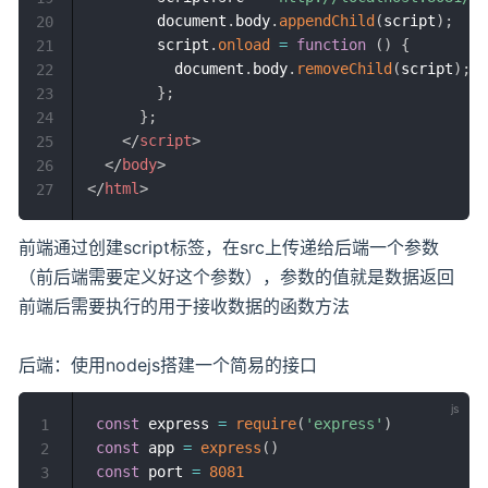
        document
.
body
.
appendChild
(
script
)
;
20
        script
.
onload
=
function
(
)
{
21
          document
.
body
.
removeChild
(
script
)
;
22
}
;
23
}
;
24
</
script
>
25
</
body
>
26
</
html
>
27
前端通过创建script标签，在src上传递给后端一个参数
（前后端需要定义好这个参数），参数的值就是数据返回
前端后需要执行的用于接收数据的函数方法
后端：使用nodejs搭建一个简易的接口
const
 express 
=
require
(
'express'
)
1
const
 app 
=
express
(
)
2
const
 port 
=
8081
3