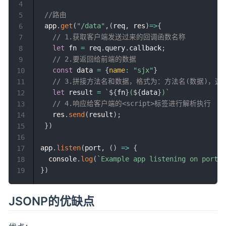
4
//路由
5
 app
.
get
(
"/data"
,
(
req
,
 res
)
=>
{
6
// 1.获取客户端发送过来的回调函数名称
7
let
 fn 
=
 req
.
query
.
callback
;
8
// 2.要返回给前端的数据
9
const
 data 
=
{
name
:
"sjx"
}
10
// 3.拼接方法名和数据，格式为：方法名(数据)，
11
let
 result 
=
`
${
fn
}
(
${
data
}
)
`
12
// 4.响应给客户端的<script>标签进行解析执行
13
	 res
.
send
(
result
)
;
14
}
)
15
16
app
.
listen
(
port
,
(
)
=>
{
17
	console
.
log
(
`
Example app listening on port 
$
18
}
)
19
JSONP的优缺点